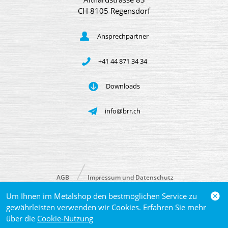
CH 8105 Regensdorf
Ansprechpartner
+41 44 871 34 34
Downloads
info@brr.ch
AGB
Impressum und Datenschutz
Um Ihnen im Metalshop den bestmöglichen Service zu
© 2026 Brütsch/Rüegger Metals AG
gewährleisten verwenden wir Cookies. Erfahren Sie mehr
über die
Cookie-Nutzung
powered by polynorm