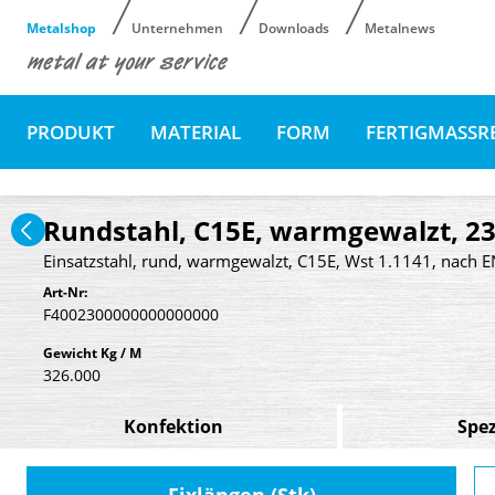
Metalshop
Unternehmen
Downloads
Metalnews
PRODUKT
MATERIAL
FORM
FERTIGMASSR
Rundstahl, C15E, warmgewalzt, 2
Einsatzstahl, rund, warmgewalzt, C15E, Wst 1.1141, nach 
Art-Nr:
F4002300000000000000
Gewicht Kg / M
326.000
Konfektion
Spez
Fixlängen (Stk)