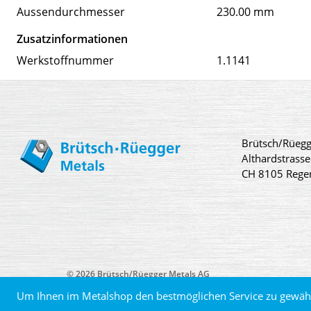
Aussendurchmesser
230.00 mm
Zusatzinformationen
Werkstoffnummer
1.1141
Brütsch/Rüegg
Althardstrasse
CH 8105 Rege
© 2026 Brütsch/Rüegger Metals AG
Um Ihnen im Metalshop den bestmöglichen Service zu gewähr