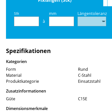
mm
Längentoleranz
Stk
à
Spezifikationen
Kategorien
Form
Rund
Material
C-Stahl
Produktkategorie
Einsatzstahl
Zusatzinformationen
Güte
C15E
Dimensionsmerkmale