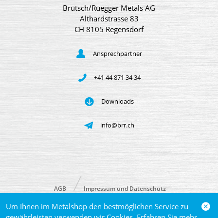
Brütsch/Rüegger Metals AG
Althardstrasse 83
CH 8105 Regensdorf
Ansprechpartner
+41 44 871 34 34
Downloads
info@brr.ch
AGB
Impressum und Datenschutz
Um Ihnen im Metalshop den bestmöglichen Service zu
© 2026 Brütsch/Rüegger Metals AG
gewährleisten verwenden wir Cookies. Erfahren Sie mehr