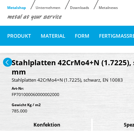
Metalshop
Unternehmen
Downloads
Metalnews
PRODUKT
MATERIAL
FORM
FERTIGMASSR
Stahlplatten 42CrMo4+N (1.7225), 
mm
Stahlplatten 42CrMo4+N (1.7225), schwarz, EN 10083
Art-Nr:
FP701000060000002000
Gewicht Kg / m2
785.000
Konfektion
Spez