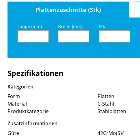
Plattenzuschnitte (Stk)
Länge (mm)
Breite (mm)
Stk
Spezifikationen
Kategorien
Form
Platten
Material
C-Stahl
Produktkategorie
Stahlplatten
Zusatzinformationen
Güte
42CrMo(S)4