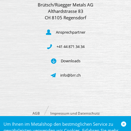
Brütsch/Rüegger Metals AG
Althardstrasse 83
CH 8105 Regensdorf
Ansprechpartner
+41 44 871 34 34
Downloads
info@brr.ch
AGB
Impressum und Datenschutz
Um Ihnen im Metalshop den bestmöglichen Service zu
© 2026 Brütsch/Rüegger Metals AG
gewährleisten verwenden wir Cookies. Erfahren Sie mehr