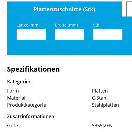
Plattenzuschnitte (Stk)
Länge (mm)
Breite (mm)
Stk
Spezifikationen
Kategorien
Form
Platten
Material
C-Stahl
Produktkategorie
Stahlplatten
Zusatzinformationen
Güte
S355J2+N