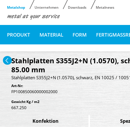
Metalshop
Unternehmen
Downloads
Metalnews
PRODUKT
MATERIAL
FORM
FERTIGMASSR
Stahlplatten S355J2+N (1.0570), sc
85.00 mm
Stahlplatten S355J2+N (1.0570), schwarz, EN 10025 / 1005
Art-Nr:
FP100850060000002000
Gewicht Kg / m2
667.250
Konfektion
Spez