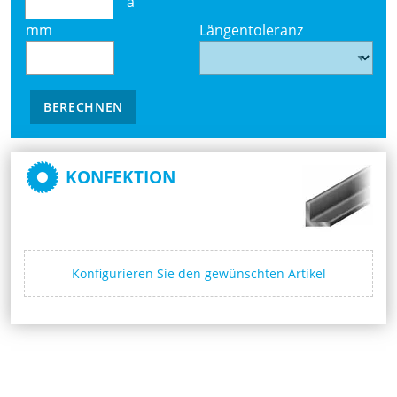
à
mm
Längentoleranz
BERECHNEN
KONFEKTION
Konfigurieren Sie den gewünschten Artikel