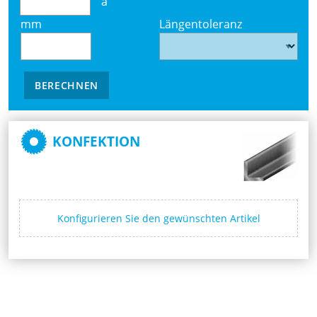
à
mm
Längentoleranz
BERECHNEN
KONFEKTION
Konfigurieren Sie den gewünschten Artikel