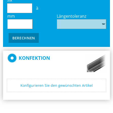
Stk
à
mm
Längentoleranz
BERECHNEN
KONFEKTION
Konfigurieren Sie den gewünschten Artikel